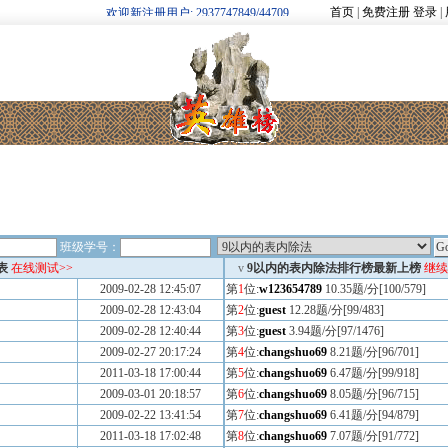
首页
|
免费注册
登录
|
欢迎新注册用户: 2937747849/44709
班级学号：
表
在线测试>>
v
9以内的表内除法排行榜最新上榜
继续
2009-02-28 12:45:07
第
1
位:
w123654789
10.35题/分[100/579]
2009-02-28 12:43:04
第
2
位:
guest
12.28题/分[99/483]
2009-02-28 12:40:44
第
3
位:
guest
3.94题/分[97/1476]
2009-02-27 20:17:24
第
4
位:
changshuo69
8.21题/分[96/701]
2011-03-18 17:00:44
第
5
位:
changshuo69
6.47题/分[99/918]
2009-03-01 20:18:57
第
6
位:
changshuo69
8.05题/分[96/715]
2009-02-22 13:41:54
第
7
位:
changshuo69
6.41题/分[94/879]
2011-03-18 17:02:48
第
8
位:
changshuo69
7.07题/分[91/772]