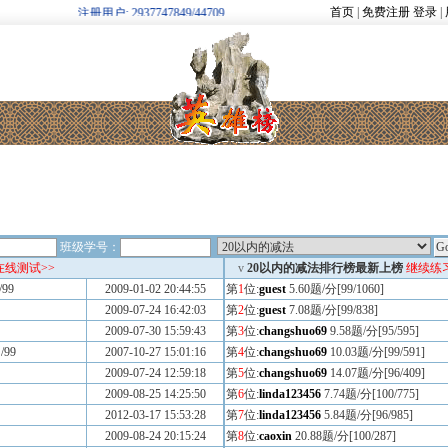
首页
|
免费注册
登录
|
欢迎新注册用户: 2937747849/44709
班级学号：
在线测试>>
v
20以内的减法排行榜最新上榜
继续练习
/99
2009-01-02 20:44:55
第
1
位:
guest
5.60题/分[99/1060]
2009-07-24 16:42:03
第
2
位:
guest
7.08题/分[99/838]
2009-07-30 15:59:43
第
3
位:
changshuo69
9.58题/分[95/595]
/99
2007-10-27 15:01:16
第
4
位:
changshuo69
10.03题/分[99/591]
2009-07-24 12:59:18
第
5
位:
changshuo69
14.07题/分[96/409]
2009-08-25 14:25:50
第
6
位:
linda123456
7.74题/分[100/775]
2012-03-17 15:53:28
第
7
位:
linda123456
5.84题/分[96/985]
2009-08-24 20:15:24
第
8
位:
caoxin
20.88题/分[100/287]