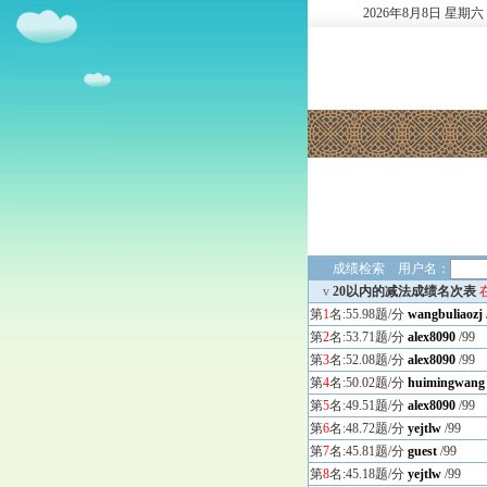
2026
年
8
月
8
日
星期六
成绩检索 用户名：
v
20以内的减法成绩名次表
第
1
名:55.98题/分
wangbuliaozj
第
2
名:53.71题/分
alex8090
/99
第
3
名:52.08题/分
alex8090
/99
第
4
名:50.02题/分
huimingwang
第
5
名:49.51题/分
alex8090
/99
第
6
名:48.72题/分
yejtlw
/99
第
7
名:45.81题/分
guest
/99
第
8
名:45.18题/分
yejtlw
/99