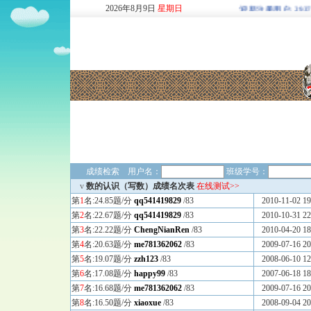
2026
年
8
月
9
日
星期日
欢迎新注册用户: 2937747
成绩检索 用户名：
班级学号：
v
数的认识（写数）成绩名次表
在线测试>>
第
1
名:24.85题/分
qq541419829
/83
2010-11-02 19
第
2
名:22.67题/分
qq541419829
/83
2010-10-31 22
第
3
名:22.22题/分
ChengNianRen
/83
2010-04-20 18
第
4
名:20.63题/分
me781362062
/83
2009-07-16 20
第
5
名:19.07题/分
zzh123
/83
2008-06-10 12
第
6
名:17.08题/分
happy99
/83
2007-06-18 18
第
7
名:16.68题/分
me781362062
/83
2009-07-16 20
第
8
名:16.50题/分
xiaoxue
/83
2008-09-04 20