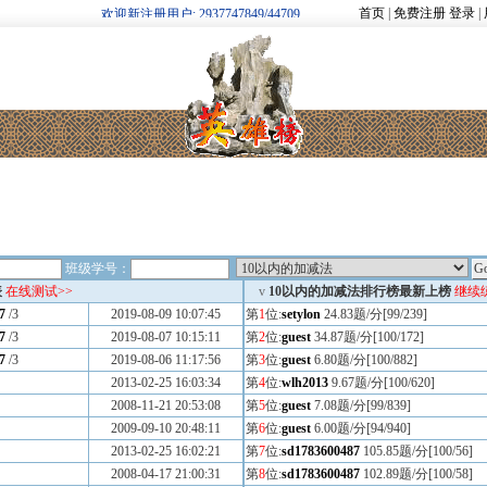
首页
|
免费注册
登录
|
欢迎新注册用户: 2937747849/44709
班级学号：
表
在线测试>>
v
10以内的加减法排行榜最新上榜
继续
7
/3
2019-08-09 10:07:45
第
1
位:
setylon
24.83题/分[99/239]
7
/3
2019-08-07 10:15:11
第
2
位:
guest
34.87题/分[100/172]
7
/3
2019-08-06 11:17:56
第
3
位:
guest
6.80题/分[100/882]
2013-02-25 16:03:34
第
4
位:
wlh2013
9.67题/分[100/620]
2008-11-21 20:53:08
第
5
位:
guest
7.08题/分[99/839]
2009-09-10 20:48:11
第
6
位:
guest
6.00题/分[94/940]
2013-02-25 16:02:21
第
7
位:
sd1783600487
105.85题/分[100/56]
2008-04-17 21:00:31
第
8
位:
sd1783600487
102.89题/分[100/58]