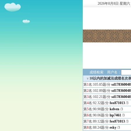
2026
年
8
月
8
日
星期六
成绩检索 用户名：
v
10以内的加减法成绩名次
第
1
名:105.85题/分
sd178360048
第
2
名:102.89题/分
sd178360048
第
3
名:102.21题/分
sd178360048
第
4
名:92.32题/分
fox871013
/3
第
5
名:90.90题/分
kelven
/3
第
6
名:90.06题/分
lzp7461
/3
第
7
名:89.12题/分
fox871013
/3
第
8
名:88.24题/分
esky
/3