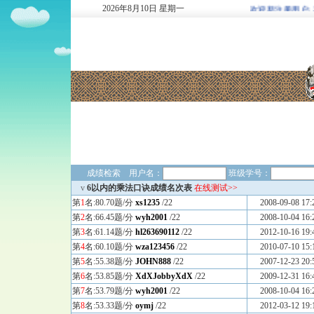
2026
年
8
月
10
日
星期一
欢迎新注册用户: 2937
成绩检索 用户名：
班级学号：
v
6以内的乘法口诀成绩名次表
在线测试>>
第
1
名:80.70题/分
xs1235
/22
2008-09-08 17:
第
2
名:66.45题/分
wyh2001
/22
2008-10-04 16:
第
3
名:61.14题/分
hl263690112
/22
2012-10-16 19:
第
4
名:60.10题/分
wza123456
/22
2010-07-10 15:
第
5
名:55.38题/分
JOHN888
/22
2007-12-23 20:
第
6
名:53.85题/分
XdXJobbyXdX
/22
2009-12-31 16:
第
7
名:53.79题/分
wyh2001
/22
2008-10-04 16:
第
8
名:53.33题/分
oymj
/22
2012-03-12 19: