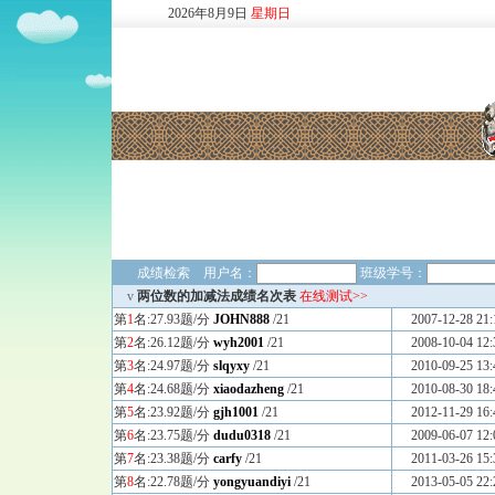
2026
年
8
月
9
日
星期日
成绩检索 用户名：
班级学号：
v
两位数的加减法成绩名次表
在线测试>>
第
1
名:27.93题/分
JOHN888
/21
2007-12-28 21:
第
2
名:26.12题/分
wyh2001
/21
2008-10-04 12:
第
3
名:24.97题/分
slqyxy
/21
2010-09-25 13:
第
4
名:24.68题/分
xiaodazheng
/21
2010-08-30 18:
第
5
名:23.92题/分
gjh1001
/21
2012-11-29 16:
第
6
名:23.75题/分
dudu0318
/21
2009-06-07 12:
第
7
名:23.38题/分
carfy
/21
2011-03-26 15:
第
8
名:22.78题/分
yongyuandiyi
/21
2013-05-05 22: