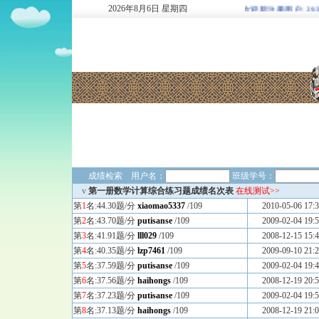
2026
年
8
月
6
日
星期四
欢迎新注册用户: 2937747
成绩检索 用户名：
班级学号：
v
第一册数学计算综合练习题成绩名次表
在线测试>>
第
1
名:44.30题/分
xiaomao5337
/109
2010-05-06 17:3
第
2
名:43.70题/分
putisanse
/109
2009-02-04 19:5
第
3
名:41.91题/分
lll029
/109
2008-12-15 15:4
第
4
名:40.35题/分
lzp7461
/109
2009-09-10 21:2
第
5
名:37.59题/分
putisanse
/109
2009-02-04 19:4
第
6
名:37.56题/分
haihongs
/109
2008-12-19 20:5
第
7
名:37.23题/分
putisanse
/109
2009-02-04 19:5
第
8
名:37.13题/分
haihongs
/109
2008-12-19 21:0