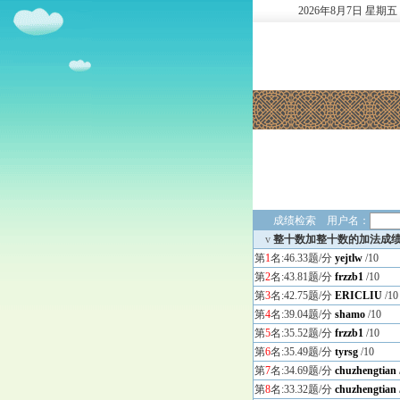
2026
年
8
月
7
日
星期五
成绩检索 用户名：
v
整十数加整十数的加法成
第
1
名:46.33题/分
yejtlw
/10
第
2
名:43.81题/分
frzzb1
/10
第
3
名:42.75题/分
ERICLIU
/10
第
4
名:39.04题/分
shamo
/10
第
5
名:35.52题/分
frzzb1
/10
第
6
名:35.49题/分
tyrsg
/10
第
7
名:34.69题/分
chuzhengtian
第
8
名:33.32题/分
chuzhengtian