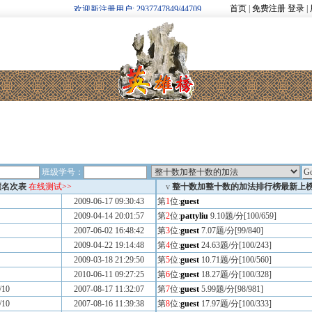
首页
|
免费注册
登录
|
欢迎新注册用户: 2937747849/44709
班级学号：
绩名次表
在线测试>>
v
整十数加整十数的加法排行榜最新上
2009-06-17 09:30:43
第
1
位:
guest
2009-04-14 20:01:57
第
2
位:
pattyliu
9.10题/分[100/659]
2007-06-02 16:48:42
第
3
位:
guest
7.07题/分[99/840]
2009-04-22 19:14:48
第
4
位:
guest
24.63题/分[100/243]
2009-03-18 21:29:50
第
5
位:
guest
10.71题/分[100/560]
2010-06-11 09:27:25
第
6
位:
guest
18.27题/分[100/328]
/10
2007-08-17 11:32:07
第
7
位:
guest
5.99题/分[98/981]
/10
2007-08-16 11:39:38
第
8
位:
guest
17.97题/分[100/333]