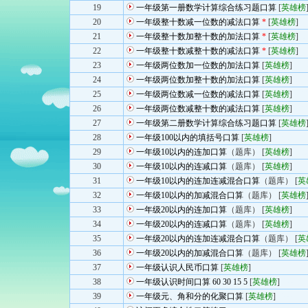
19
一年级第一册数学计算综合练习题口算
[
英雄榜
20
一年级整十数减一位数的减法口算
*
[
英雄榜
]
/8
21
一年级整十数加整十数的加法口算
*
[
英雄榜
]
/7
22
一年级整十数减整十数的减法口算
*
[
英雄榜
]
/5
23
一年级两位数加一位数的加法口算
[
英雄榜
]
/12
24
一年级两位数加整十数的加法口算
[
英雄榜
]
/90
25
一年级两位数减一位数的减法口算
[
英雄榜
]
/11
26
一年级两位数减整十数的减法口算
[
英雄榜
]
/81
27
一年级第二册数学计算综合练习题口算
[
英雄榜
28
一年级100以内的填括号口算
[
英雄榜
]
/2509
29
一年级10以内的连加口算
（题库） [
英雄榜
]
/10
30
一年级10以内的连减口算
（题库） [
英雄榜
]
/44
31
一年级10以内的连加连减混合口算
（题库） [
英
32
一年级10以内的加减混合口算
（题库） [
英雄榜
33
一年级20以内的连加口算
（题库） [
英雄榜
]
/76
34
一年级20以内的连减口算
（题库） [
英雄榜
]
/56
35
一年级20以内的连加连减混合口算
（题库） [
英
36
一年级20以内的加减混合口算
（题库） [
英雄榜
37
一年级认识人民币口算
[
英雄榜
]
/1419
38
一年级认识时间口算
60
30
15
5
[
英雄榜
]
/2660
39
一年级元、角和分的化聚口算
[
英雄榜
]
/866