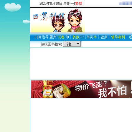
2026
年
8
月
10
日
星期一
[
繁體
]
欢迎新注册用户：
2937747849
/44709 最新博客圈
口算
指导
题库
试卷
印
┊
奥数
En
┊
单词
牛
┊
健康
┊
辅导材料
┊
超级图书搜索