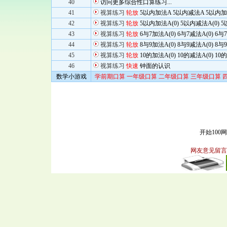
40
访问更多综合性口算练习...
41
视算练习
轮放
5以内加法A
5以内减法A
5以内
42
视算练习
轮放
5以内加法A(0)
5以内减法A(0)
5
43
视算练习
轮放
6与7加法A(0)
6与7减法A(0)
6与
44
视算练习
轮放
8与9加法A(0)
8与9减法A(0)
8与
45
视算练习
轮放
10的加法A(0)
10的减法A(0)
10
46
视算练习
快速
钟面的认识
数学小游戏
学前期口算
一年级口算
二年级口算
三年级口算
开始100
网友意见留言