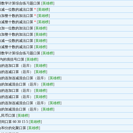
册数学计算综合练习题口算
[
英雄榜
]
/1131
数减一位数的减法口算
*
[
英雄榜
]
/818
数加整十数的加法口算
*
[
英雄榜
]
/752
数减整十数的减法口算
*
[
英雄榜
]
/586
数加一位数的加法口算
[
英雄榜
]
/1257
数加整十数的加法口算
[
英雄榜
]
/905
数减一位数的减法口算
[
英雄榜
]
/1119
数减整十数的减法口算
[
英雄榜
]
/811
册数学计算综合练习题口算
[
英雄榜
]
/4159
以内的填括号口算
[
英雄榜
]
/2509
内的连加口算
（题库） [
英雄榜
]
/1075
内的连减口算
（题库） [
英雄榜
]
/449
内的连加连减混合口算
（题库） [
英雄榜
]
/1691
内的加减混合口算
（题库） [
英雄榜
]
/1347
内的连加口算
（题库） [
英雄榜
]
/768
内的连减口算
（题库） [
英雄榜
]
/565
内的连加连减混合口算
（题库） [
英雄榜
]
/2561
内的加减混合口算
（题库） [
英雄榜
]
/3111
人民币口算
[
英雄榜
]
/1418
时间口算
60
30
15
5
[
英雄榜
]
/2659
角和分的化聚口算
[
英雄榜
]
/866